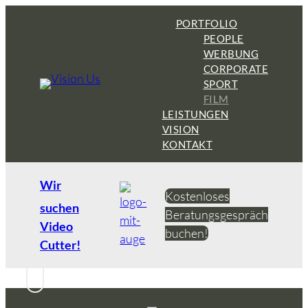
Zum
PORTFOLIO
Inhalt
PEOPLE
springen
WERBUNG
CORPORATE
SPORT
FILM
LEISTUNGEN
VISION
KONTAKT
Wir
Kostenloses
suchen
Beratungsgespräch
Video
buchen!
Cutter!